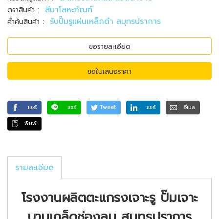
:
สีมาโลหะภัณฑ์
ตราสินค้า
:
รับปั๊มรูแผ่นเหล็กดำ สมุทรปราการ
คำค้นสินค้า
ขอรายละเอียด
ขอใบเสนอราคา
แชร์
แชร์
Tweet
แชร์
อีเมล
พิมพ์
รายละเอียด
โรงงานผลิตตะแกรงเจาะรู ปั๊มเจาะ
บานเกล็ดช่องลม สมุทรปราการ