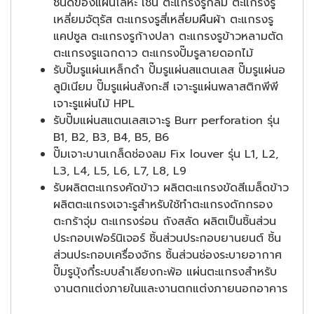
ชนิดของแผ่นโลหะ เช่น ตะแกรงรูกลม ตะแกรงรู
เหลี่ยมจัตุรัส ตะแกรงรูสี่เหลี่ยมผืนผ้า ตะแกรงรู
แคปซูล ตะแกรงรูก้างปลา ตะแกรงรูข้าวหลามตัด
ตะแกรงรูแฉกดาว ตะแกรงปั๊มรูลายดอกไม้
รับปั๊มรูแผ่นเหล็กดำ ปั๊มรูแผ่นสแตนเลส ปั๊มรูแผ่นอ
ลูมิเนียม ปั๊มรูแผ่นสังกะสี เจาะรูแผ่นพลาสติกพีพี
เจาะรูแผ่นไม้ HPL
รับปั๊มแผ่นสแตนเลสเจาะรู Burr perforation รุ่น
B1, B2, B3, B4, B5, B6
ปั๊มเจาะบานเกล็ดช่องลม Fix louver รุ่น L1, L2,
L3, L4, L5, L6, L7, L8, L9
รับผลิตตะแกรงคัดข้าว ผลิตตะแกรงขัดสีเมล็ดข้าว
ผลิตตะแกรงเจาะรูสำหรับใช้ทำตะแกรงดักกรอง
ตะกร้าจุ่ม ตะแกรงร่อน ถังสลัด ผลิตเป็นชิ้นส่วน
ประกอบเฟอร์นิเจอร์ ชิ้นส่วนประกอบยานยนต์ ชิ้น
ส่วนประกอบเครื่องจักร ชิ้นส่วนช่องระบายอากาศ
ปั๊มรูบุ้งกี๋ระบบลำเลียงกะพ้อ แผ่นตะแกรงสำหรับ
งานตกแต่งภายในและงานตกแต่งภายนอกอาคาร