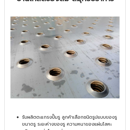
รับผลิตตะแกรงปั๊มรู ลูกค้าเลือกชนิดรูปแบบของรู
ขนาดรู ระยะห่างของรู ความหนาของแผ่นโลหะ