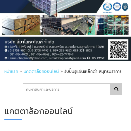
หน้าแรก
»
แคตตาล็อกออนไลน์
»
รับปั๊มรูแผ่นเหล็กดำ สมุทรปราการ
แคตตาล็อกออนไลน์