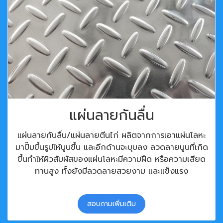
แผ่นลายกันลื่น
แผ่นลายกันลื่น/แผ่นลายตีนไก่ ผลิตจากการเอาแผ่นโลหะ
มาปั๊มขึ้นรูปให้นูนขึ้น และอีกด้านจะบุบลง ลวดลายนูนที่เกิด
ขึ้นทำให้ผิวสัมผัสของแผ่นโลหะมีความฝืด หรือความเสียด
ทานสูง ทั้งยังมีลวดลายสวยงาม และแข็งแรง
สอบถามเพิ่มเติม