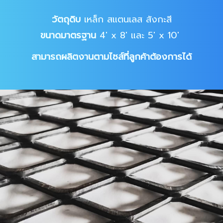
วัตถุดิบ
เหล็ก สแตนเลส สังกะสี
ขนาดมาตรฐาน
4' x 8' และ 5' x 10'
สามารถผลิตงานตามไซส์ที่ลูกค้าต้องการได้