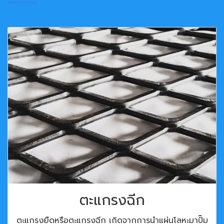
ตะแกรงฉีก
ตะแกรงยืดหรือตะแกรงฉีก เกิดจากการนำแผ่นโลหะมาปั๊ม