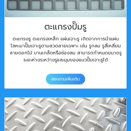
ตะแกรงปั๊มรู
ตะแกรงรู ตะแกรงเหล็ก แผ่นเจาะรู เกิดจากการนำแผ่น
โลหะมาปั๊มเจาะรูตามลวดลายเฉพาะ เช่น รูกลม รูสี่เหลี่ยม
ลายดอกไม้ บานเกล็ดหรือช่องลม สามารถกำหนดขนาดรู
ระยะห่างระหว่างรูและมุมของแนวปั๊มเจาะรูได้
สอบถามเพิ่มเติม