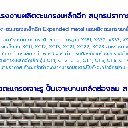
โรงงานผลิตตะแกรงเหล็กฉีก สมุทรปรากา
ยืด-ตะแกรงเหล็กฉีก Expanded metal และผลิตตะแกรงเหล
 ราคาโรงงาน ตะแกรงยืดขนาดมาตรฐาน XS31, XS32, XS33, XS4
เหล็กฉีก XG11, XG12, XG13, XG21, XG22, XG23 สำหรับงานตกแ
โมย ทำกรงสัตว์ ทำเฟอร์นิเจอร์ ทำการ์ดป้องกันเครื่องจักร ใช้ทำพ
ะแกรงเหล็กฉีกเล็ก รุ่น CT1, CT2, CT3, CT4, CT5, CT6, CT7,
ะบายอากาศ ทำตะกร้าทำตะกร้าหน้ารถมอเตอร์ไซค์-ตะกร้าจักรยาน
ตะแกรงเจาะรู ปั๊มเจาะบานเกล็ดช่องลม 