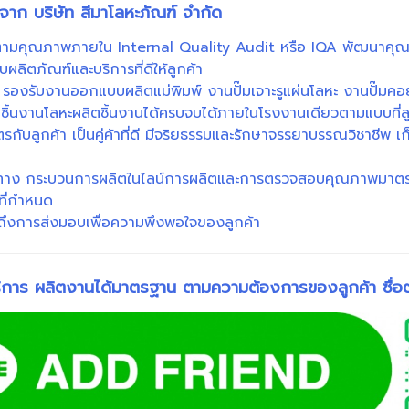
าก บริษัท สีมาโลหะภัณฑ์ จำกัด
ดตามคุณภาพภายใน Internal Quality Audit หรือ IQA พัฒนาคุณภ
ิตภัณฑ์และบริการที่ดีให้ลูกค้า
 รองรับงานออกแบบผลิตแม่พิมพ์ งานปั๊มเจาะรูแผ่นโลหะ งานปั๊มคอ
บชิ้นงานโลหะผลิตชิ้นงานได้ครบจบได้ภายในโรงงานเดียวตามแบบที่ล
กับลูกค้า เป็นคู่ค้าที่ดี มีจริยธรรมและรักษาจรรยาบรรณวิชาชีพ เก
้นทาง กระบวนการผลิตในไลน์การผลิตและการตรวจสอบคุณภาพมาตรฐา
ที่กำหนด
์จนถึงการส่งมอบเพื่อความพึงพอใจของลูกค้า
บริการ ผลิตงานได้มาตรฐาน ตามความต้องการของลูกค้า
ซื่