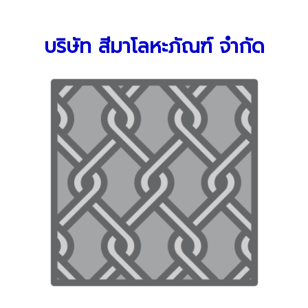
บริษัท สีมาโลหะภัณฑ์ จำกัด